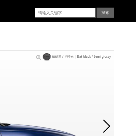
蝙蝠黑 / 半哑光 | Bat black / Semi glossy