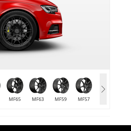
MF65
MF63
MF59
MF57
MF55
MF