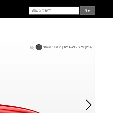
蝙蝠黑 / 半哑光 | Bat black / Semi glossy