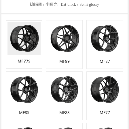
蝙蝠黑 / 半哑光 | Bat black / Semi glossy
MF77S
MF89
MF87
MF85
MF83
MF77