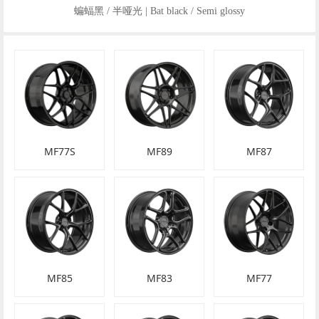
蝙蝠黑 / 半哑光 | Bat black / Semi glossy
MF77S
MF89
MF87
MF85
MF83
MF77