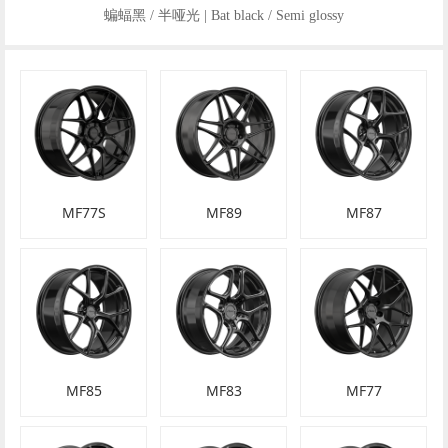
蝙蝠黑 / 半哑光 | Bat black / Semi glossy
MF77S
MF89
MF87
MF85
MF83
MF77