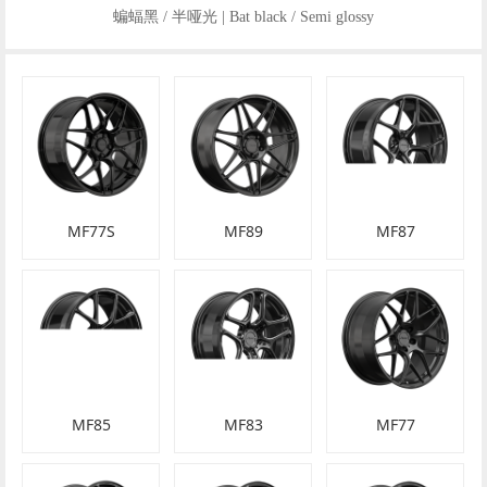
蝙蝠黑 / 半哑光 | Bat black / Semi glossy
MF77S
MF89
MF87
MF85
MF83
MF77