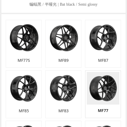
蝙蝠黑 / 半哑光 | Bat black / Semi glossy
MF77S
MF89
MF87
MF77
MF85
MF83