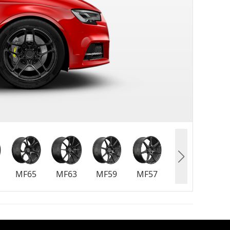
MF65
MF63
MF59
MF57
MF55
MF