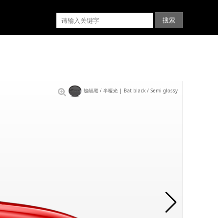
蝙蝠黑 / 半哑光 | Bat black / Semi glossy