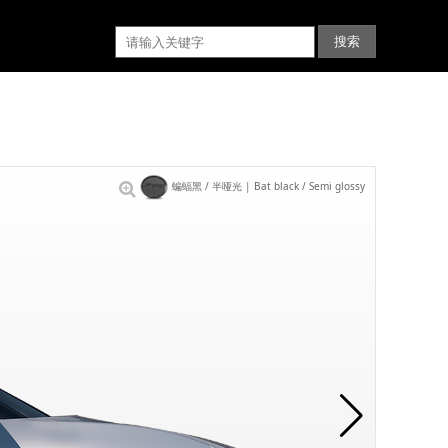
蝙蝠黑 / 半哑光 | Bat black / Semi glossy