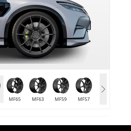
MF65
MF63
MF59
MF57
MF55
MF