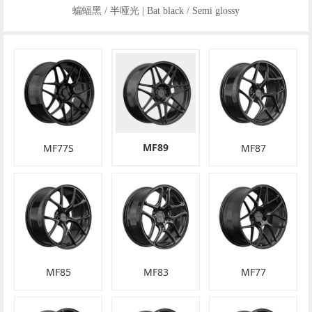
蝙蝠黑 / 半哑光 | Bat black / Semi glossy
MF89
MF77S
MF87
MF85
MF83
MF77