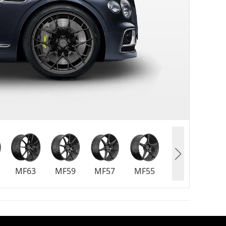
MF63
MF59
MF57
MF55
MF36
MF