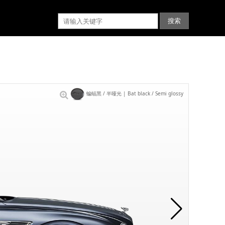
蝙蝠黑 / 半哑光 | Bat black / Semi glossy