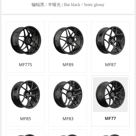
蝙蝠黑 / 半哑光 | Bat black / Semi glossy
MF77S
MF89
MF87
MF77
MF85
MF83