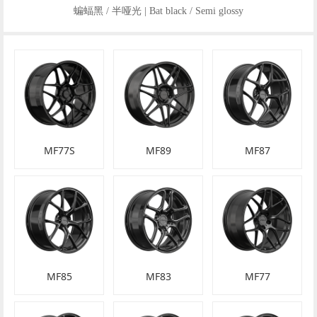
蝙蝠黑 / 半哑光 | Bat black / Semi glossy
MF77S
MF89
MF87
MF85
MF83
MF77