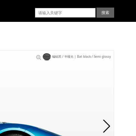
蝙蝠黑 / 半哑光 | Bat black / Semi glossy