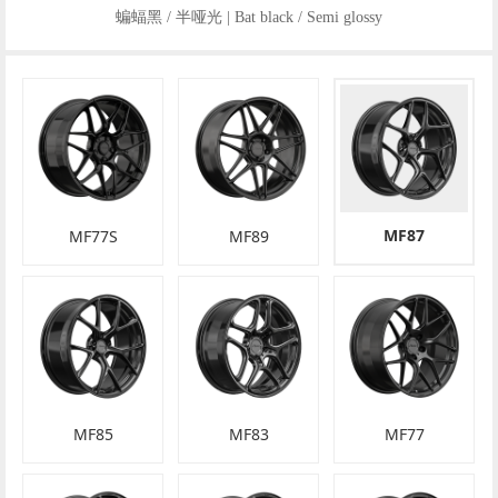
蝙蝠黑 / 半哑光 | Bat black / Semi glossy
MF87
MF77S
MF89
MF85
MF83
MF77