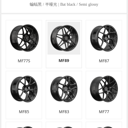
蝙蝠黑 / 半哑光 | Bat black / Semi glossy
MF89
MF77S
MF87
MF85
MF83
MF77